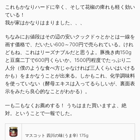
これもかなりハードに辛く、そして花椒の痺れも軽く効い
ている！
我が家はかなりはまりました、、、
ちなみにお値段はその辺の安いクックドゥとかとは一線を
画す価格で、だいたい600～700円で売られている。けれ
どもね、これはリーズナブルだと思うよ。豚挽き肉150g
と豆腐二丁で600円くらいか。1500円程度でたっぷり二
人分（僕のような食べ方じゃなければ三人くらいはいける
かも）をまかなうことが出来る。しかもこれ、化学調味料
を使っていない（酵母エキスは入ってるらしいが、裏面表
示をみたら良心的なことがわかる）。
一も二もなくお薦めする！ うちはまた買いますよ、絶
対。ということで一報でした。
マスコット 四川の味(うま辛) 175g