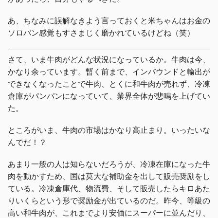
あ、ちなみに誤解なきよう言っておくと米ちゃんはお金の
ソロバン感覚もすさまじく磨かれているけどね（笑）
さて、いま牛肉がどんな状況になっているか。牛肉は今、
かなり余っています。暫く前まで、インバウンドと輸出が
できなくなったことで牛肉、とくに和牛肉が売れず、冷凍
倉庫がパンパンになっていて、業界全体が悲鳴を上げてい
た。
ところがいま、牛肉の市場はかなり高止まり。いったいな
んでだ！？
あまり一般の人は知らないだろうが、冷凍在庫になった牛
肉を動かすため、国は莫大な補助金を出して販売奨励をし
ている。冷凍倉庫代、物流費、そして販売したらキロあた
りいくらという形で奨励金が出ているのだ。昨今、等級の
高い和牛肉が、これまでより安価にスーパーに並んだり、