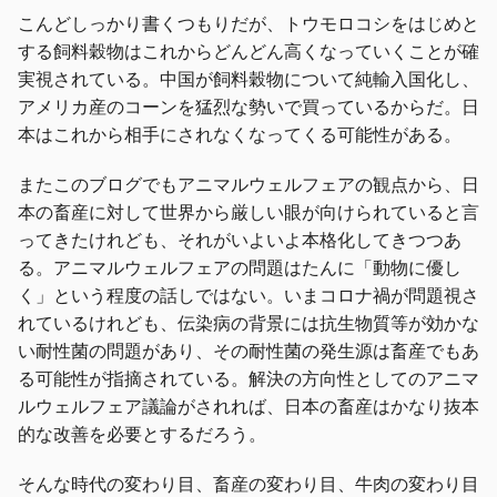
こんどしっかり書くつもりだが、トウモロコシをはじめと
する飼料穀物はこれからどんどん高くなっていくことが確
実視されている。中国が飼料穀物について純輸入国化し、
アメリカ産のコーンを猛烈な勢いで買っているからだ。日
本はこれから相手にされなくなってくる可能性がある。
またこのブログでもアニマルウェルフェアの観点から、日
本の畜産に対して世界から厳しい眼が向けられていると言
ってきたけれども、それがいよいよ本格化してきつつあ
る。アニマルウェルフェアの問題はたんに「動物に優し
く」という程度の話しではない。いまコロナ禍が問題視さ
れているけれども、伝染病の背景には抗生物質等が効かな
い耐性菌の問題があり、その耐性菌の発生源は畜産でもあ
る可能性が指摘されている。解決の方向性としてのアニマ
ルウェルフェア議論がされれば、日本の畜産はかなり抜本
的な改善を必要とするだろう。
そんな時代の変わり目、畜産の変わり目、牛肉の変わり目