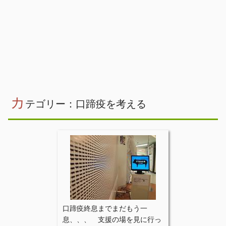
カ
テゴリー：口蹄疫を考える
口蹄疫終息までまだもう一
息、、、 支援の場を見に行っ