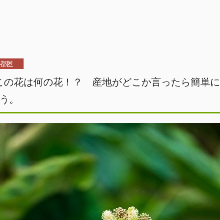
都圏
この花は何の花！？ 産地がどこか言ったら簡単
う。