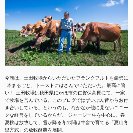
今朝は、土田牧場からいただいたフランクフルトを豪勢に
1本まるごと、トーストにはさんでいただいた。最高に旨
い！ 土田牧場は秋田県にかほ市の仁賀保高原にて、一家
で牧場を営んでいる。このブログではずいぶん昔からお付
き合いしている。というのも、なかなか他に見ないユニー
クな経営をしているからだ。 ジャージー牛を中心に、春
夏秋は放牧して、雪が降る冬の間は牛舎で育てる「夏山冬
里方式」の放牧酪農を展開。