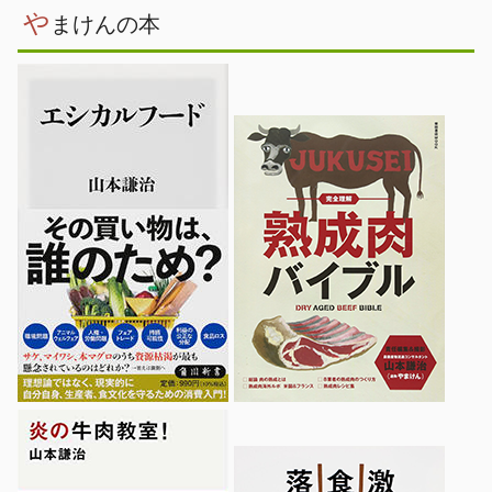
や
まけんの本