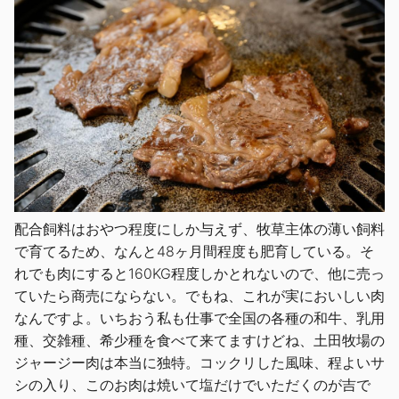
配合飼料はおやつ程度にしか与えず、牧草主体の薄い飼料
で育てるため、なんと48ヶ月間程度も肥育している。そ
れでも肉にすると160KG程度しかとれないので、他に売っ
ていたら商売にならない。でもね、これが実においしい肉
なんですよ。いちおう私も仕事で全国の各種の和牛、乳用
種、交雑種、希少種を食べて来てますけどね、土田牧場の
ジャージー肉は本当に独特。コックリした風味、程よいサ
シの入り、このお肉は焼いて塩だけでいただくのが吉で