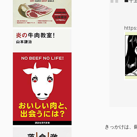
■十
http
きっかけは、