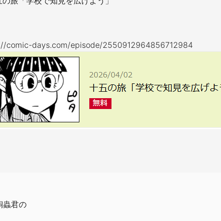
五の旅「学校で知見を広げよう」
s://comic-days.com/episode/2550912964856712984
銅蟲君の