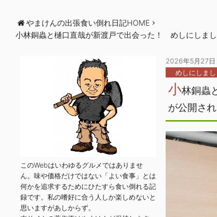
やまけんの出張食い倒れ日記HOME
小林銅蟲と樋口直哉が新渡戸で出会った！ めしにしまし
2026年5月27日
めしにしまし
小
林銅蟲
が公開され
このWebはいわゆるグルメではありませ
ん。味や価格だけではない「よい食事」とは
何かを追求するためにひたすら食い倒れる記
録です。私の嗜好に合う人しか楽しめないと
思いますがあしからず。