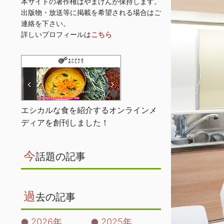
本サイトの著作権はやまけんが保持します。
出版物・放送等に掲載を希望される場合はご
連絡を下さい。
詳しいプロフィールは
こちら
エシカルな食を紹介するオンラインメ
ディアを創刊しました！
今
話題の記事
過
去の記事
2026年
2025年