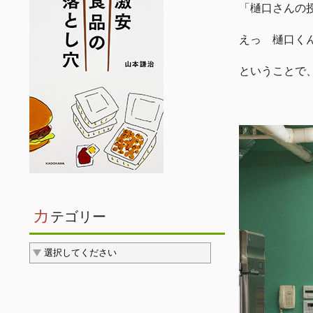
「樋口さんの
えっ 樋口く
ということで
カ
テゴリー