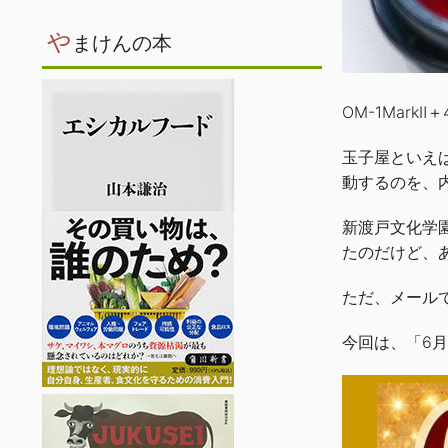
や
まけんの本
OM-1MarkⅡ＋
玉子屋といえ
動するのを、
新渡戸文化学
たのだけど、
ただ、メール
今回は、「6