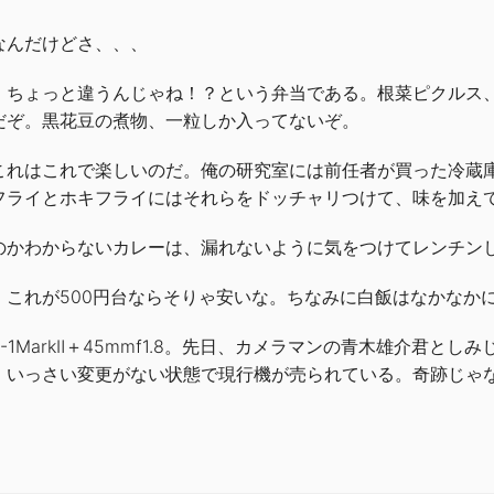
なんだけどさ、、、
、ちょっと違うんじゃね！？という弁当である。根菜ピクルス
だぞ。黒花豆の煮物、一粒しか入ってないぞ。
これはこれで楽しいのだ。俺の研究室には前任者が買った冷蔵
フライとホキフライにはそれらをドッチャリつけて、味を加え
のかわからないカレーは、漏れないように気をつけてレンチン
、これが500円台ならそりゃ安いな。ちなみに白飯はなかなか
-1MarkⅡ＋45mmf1.8。先日、カメラマンの青木雄介君と
、いっさい変更がない状態で現行機が売られている。奇跡じゃ