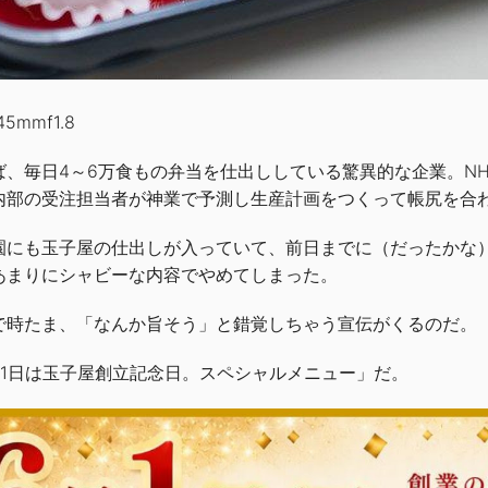
45mmf1.8
ば、毎日4～6万食もの弁当を仕出ししている驚異的な企業。N
内部の受注担当者が神業で予測し生産計画をつくって帳尻を合
園にも玉子屋の仕出しが入っていて、前日までに（だったかな
あまりにシャビーな内容でやめてしまった。
で時たま、「なんか旨そう」と錯覚しちゃう宣伝がくるのだ。
月1日は玉子屋創立記念日。スペシャルメニュー」だ。