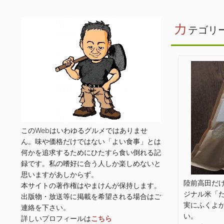
カ
テゴリ
このWebはいわゆるグルメではありませ
ん。味や価格だけではない「よい食事」とは
何かを追求するためにひたすら食い倒れる記
録です。私の嗜好に合う人しか楽しめないと
思いますがあしからず。
陸前高田だ
本サイトの著作権はやまけんが保持します。
ジナル米「
出版物・放送等に掲載を希望される場合はご
実にふくよ
連絡を下さい。
い。
詳しいプロフィールは
こちら