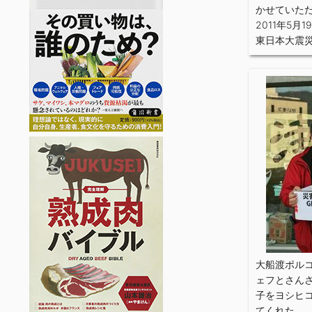
かせていた
2011年5月1
東日本大震
大船渡ポル
ェフとさん
子をヨシヒ
てくれた。