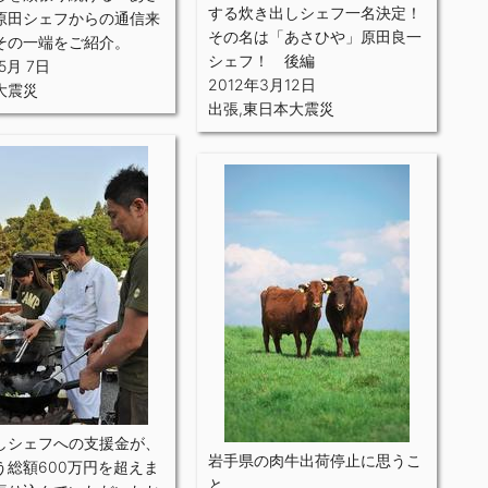
する炊き出しシェフ一名決定！
原田シェフからの通信来
その名は「あさひや」原田良一
その一端をご紹介。
シェフ！ 後編
5月 7日
2012年3月12日
大震災
出張
,
東日本大震災
しシェフへの支援金が、
岩手県の肉牛出荷停止に思うこ
う総額600万円を超えま
と