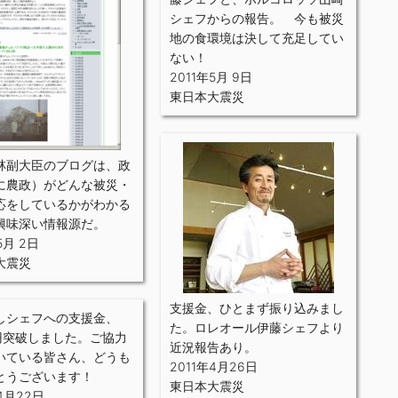
シェフからの報告。 今も被災
地の食環境は決して充足してい
ない！
2011年5月 9日
東日本大震災
林副大臣のブログは、政
に農政）がどんな被災・
応をしているかがわかる
興味深い情報源だ。
5月 2日
大震災
支援金、ひとまず振り込みまし
しシェフへの支援金、
た。ロレオール伊藤シェフより
万円突破しました。ご協力
近況報告あり。
いている皆さん、どうも
2011年4月26日
とうございます！
東日本大震災
年4月22日