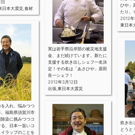
2日
ひや」
東日本大震災
,
食材
たり。
2012年
東日本
実は岩手県沿岸部の被災地支援
金、まだ続けています。新たに
支援する炊き出しシェフ一名決
定！その名は「あさひや」原田
良一シェフ！
2012年3月12日
出張
,
東日本大震災
力を入れ、悩みつつ
事。福島県須賀川市
能除染に挑みつつコ
炊き出
ける、日本一旨いコ
とうと
ェイラップのことを