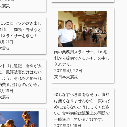
大震災
ポルコロッソの炊き出し
要請！ 肉類・野菜など
用スライサーを求む！
4月21日
大震災
肉の業務用スライサー、La.毛
利から提供できるかも、の申し
入れアリ。
ントリに追記 食料が大
2011年4月22日
に、風評被害だけはない
東日本大震災
しよう。それをとめられ
消費者だけなのだから。
3月19日
僕もなすべき事をなそう。食料
大震災
は無くなりませんから、買いだ
めに走らないようにしてくださ
い。食料供給は流通上の問題で
一時逼迫しているだけです。
2011年3月19日