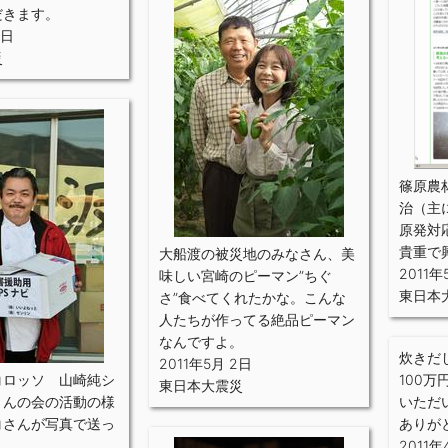
だきます。
9日
災
篠原農
治（主
原発対
貴重で
大船渡の被災地のみなさん、美
2011年
味しい宮崎のピーマン”ちぐ
東日本
さ”食べてくれたかな。こんな
人たちが作ってる絶品ピーマン
なんですよ。
炊きだ
2011年5月 2日
コロッソ 山崎純シ
100
東日本大震災
さんの会の活動の様
いただ
コさんが写真で送っ
ありが
2011