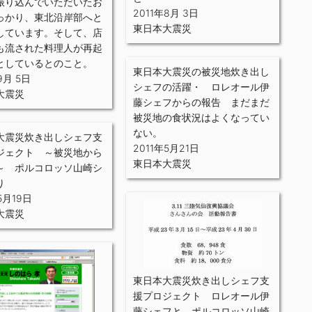
振り込んでいただいたお
2011年8月 3日
っかり、東北沿岸部へと
東日本大震災
しています。そして、店
も流された料理人が再起
としているとのこと。
東日本大震災の被災地炊き出し
9月 5日
シェフの活躍・ ロレオール伊
大震災
藤シェフからの報告 まだまだ
被災地の食状況はよくなってい
ない。
大震災炊き出しシェフ支
2011年5月21日
ジェクト ～被災地から
東日本大震災
～ ポルコロッソ山崎シ
り
5月19日
大震災
東日本大震災炊き出しシェフ支
援プロジェクト ロレオール伊
藤シェフと、ポルコロッソ山崎