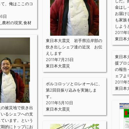
した。
して、俺はここのコ
金はし
。
お届け
26日
も家族
災
,
農村の現実
,
食材
しよう
2011年
東日本
東日本大震災 岩手県沿岸部の
炊き出しシェフ達の近況 お伝
えします
東日本
2011年7月25日
援プロ
東日本大震災
の報告
ェフよ
2011年
ポルコロッソとロレオールに、
東日本
第2回目振り込みを実施しま
す。
2011年5月10日
災の被災地で炊き出
東日本大震災
ているシェフへの支
しています。という
定期的にトップにお