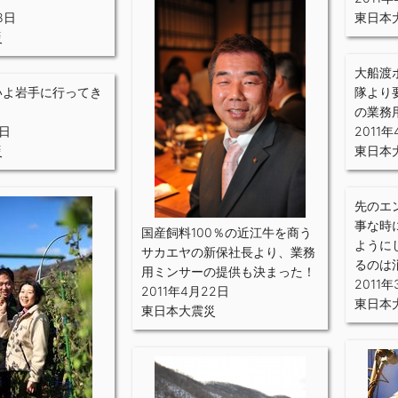
8日
東日本
災
大船渡
いよ岩手に行ってき
隊より
の業務
5日
2011年
災
東日本
先のエ
事な時
国産飼料100％の近江牛を商う
ように
サカエヤの新保社長より、業務
るのは
用ミンサーの提供も決まった！
2011年
2011年4月22日
東日本
東日本大震災