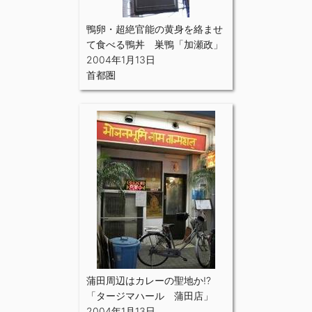
鴨卵・超絶官能の黄身を絡ませ
て食べる鴨丼 巣鴨「加瀬政」
2004年1月13日
首都圏
蒲田周辺はカレーの聖地か!?
「タージマハール 蒲田店」
2004年1月13日