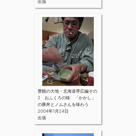
出張
豊饒の大地・北海道帯広編その
2 おふくろの味 「かかし」
の豚丼とノムさんを味わう
2004年1月24日
出張