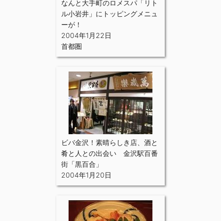
なんと大手町のロメスパ「リト
ル小岩井」にトッピングメニュ
ーが！
2004年1月22日
首都圏
ビバ金沢！素晴らしき店、酒と
肴と人との出会い 金沢駅百番
街「黒百合」
2004年1月20日