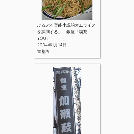
ぷるぷる官能小説的オムライス
を蹂躙する。 銀座「喫茶
YOU」
2004年1月14日
首都圏