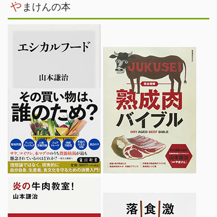
や
まけんの本