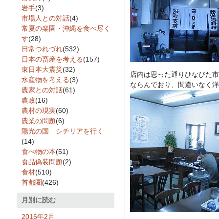
岩手
(3)
市場人との対話
(4)
常夏の楽園・沖縄を食べ尽く
す
(28)
日常つれづれ
(532)
日本の畜産を考える
(157)
東日本大震災
(32)
店内は思った通りひなびた市
水産物を考える
(3)
ならんでおり、間違いなく洋
農家との対話
(61)
農政
(16)
農村の現実
(60)
農業の問題
(6)
陽光の国 シチリアを行く
(14)
食べ物の本
(51)
食品偽装問題
(2)
食材
(510)
首都圏
(426)
月別に読む
2016年2月