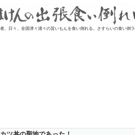
業者。日々、全国津々浦々の旨いもんを食い倒れる。さすらいの食い倒
スカツ丼の聖地であった！