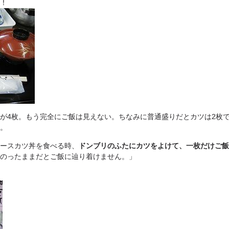
！
が4枚。もう完全にご飯は見えない。ちなみに普通盛りだとカツは2枚
。
ースカツ丼を食べる時、
ドンブリのふたにカツをよけて、一枚だけご飯
のったままだとご飯に辿り着けません。」