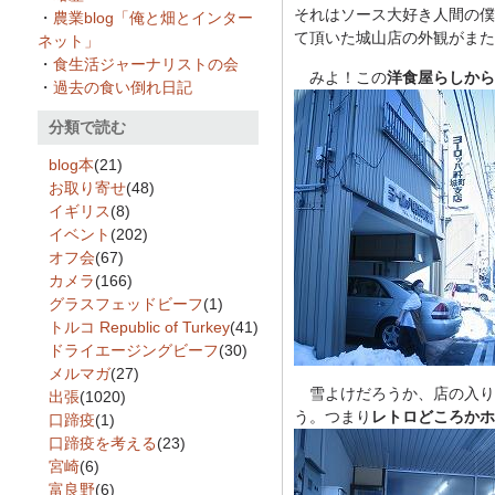
それはソース大好き人間の僕
・
農業blog「俺と畑とインター
て頂いた城山店の外観がまた
ネット」
・
食生活ジャーナリストの会
みよ！この
洋食屋らしから
・
過去の食い倒れ日記
分類で読む
blog本
(21)
お取り寄せ
(48)
イギリス
(8)
イベント
(202)
オフ会
(67)
カメラ
(166)
グラスフェッドビーフ
(1)
トルコ Republic of Turkey
(41)
ドライエージングビーフ
(30)
メルマガ
(27)
雪よけだろうか、店の入り
出張
(1020)
う。つまり
レトロどころかホ
口蹄疫
(1)
口蹄疫を考える
(23)
宮崎
(6)
富良野
(6)