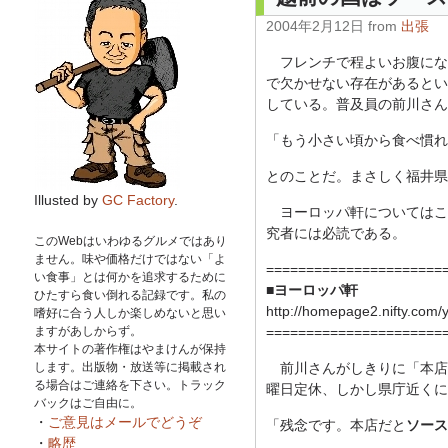
2004年2月12日 from
出張
フレンチで程よいお腹にな
で欠かせない存在があるとい
している。普及員の前川さん
「もう小さい頃から食べ慣れ
とのことだ。まさしく福井県
Illusted by
GC Factory
.
ヨーロッパ軒についてはこの
究者には必読である。
このWebはいわゆるグルメではあり
ません。味や価格だけではない「よ
======================
い食事」とは何かを追求するために
■
ヨーロッパ軒
ひたすら食い倒れる記録です。私の
http://homepage2.nifty.com/
嗜好に合う人しか楽しめないと思い
ますがあしからず。
======================
本サイトの著作権はやまけんが保持
します。出版物・放送等に掲載され
前川さんがしきりに「本店
る場合はご連絡を下さい。トラック
曜日定休、しかし県庁近くに
バックはご自由に。
・
ご意見はメールでどうぞ
「残念です。本店だと
ソース
・
略歴