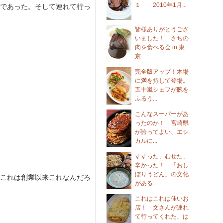
１ 2010年1月...
であった。そして連れて行っ
皆様ありがとうござ
いました！ さちの
肉を食べる会 in 東
京...
完全版アップ！木場
に満を持して登場。
五十嵐シェフが腕を
ふるう...
こんなスーパーがあ
ったのか！ 宮崎県
が誇ってよい、エシ
カルに...
すすった、むせた、
辛かった！ 「おし
ぼりうどん」の文化
これは創業以来これなんだろ
がある...
これはこれは佳いお
店！ 文さんが連れ
て行ってくれた、は