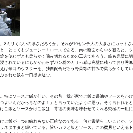
8ミリくらいの厚さだろうか。それが10センチ大の大きさにカットさ
と、とってもジューシー！ロースである。肉の断面から中を観ると、タ
箸を使わずとも柔らかく噛み切れるための工夫であろう。筋も完璧に切
浸されているにもかかわらずパン粉のカリっ感は完璧に残っており秀逸
えば辛口のウスターを、独自配合だろう野菜等の甘みで柔らかくしてい
ぶされた飯を一口掻き込む。
。特にソースご飯が佳い。その昔、我が家でご飯に醤油やソースをかけ
つよいんだから毒なのよ！」と言っていたように思う。そう言われると
けご飯とソースかけご飯は、背徳の美味を味わせてくれる究極の一皿に
けご飯が一つの紛れもない正統なのである！何と素晴らしいことか。ソ
ラネタネタと輝いている。旨いカツと飯とソース。この
蜜月といえるト