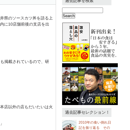
過去記事を検索
井県のソースカツ丼を語る上
内に10店舗前後の支店を出
話も掲載されているので、研
本店以外の店もだいたいは火
過去記事セレクション！
2010年の食い倒れ日
」
記を振り返る その