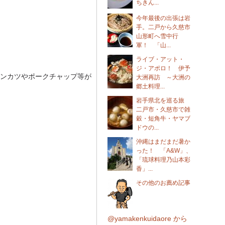
ちきん...
今年最後の出張は岩
手。二戸から久慈市
山形町へ雪中行
軍！ 「山...
ライブ・アット・
ジ・アポロ！ 伊予
ンカツやポークチャップ等が
大洲再訪 ～大洲の
郷土料理...
岩手県北を巡る旅
二戸市・久慈市で雑
穀・短角牛・ヤマブ
ドウの...
沖縄はまだまだ暑か
った！ 「A&W」、
「琉球料理乃山本彩
香」...
その他のお薦め記事
@yamakenkuidaore から