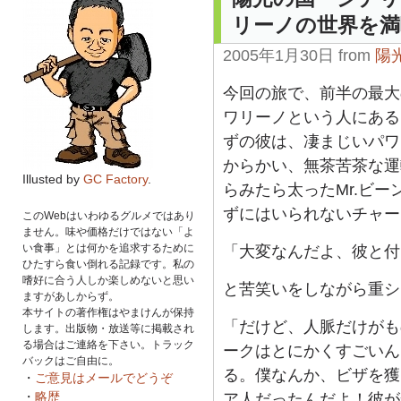
リーノの世界を満
2005年1月30日 from
陽
今回の旅で、前半の最大
ワリーノという人にある
ずの彼は、凄まじいパワ
からかい、無茶苦茶な運
Illusted by
GC Factory
.
らみたら太ったMr.ビ
ずにはいられないチャー
このWebはいわゆるグルメではあり
ません。味や価格だけではない「よ
い食事」とは何かを追求するために
「大変なんだよ、彼と付
ひたすら食い倒れる記録です。私の
嗜好に合う人しか楽しめないと思い
と苦笑いをしながら重シ
ますがあしからず。
本サイトの著作権はやまけんが保持
「だけど、人脈だけがも
します。出版物・放送等に掲載され
る場合はご連絡を下さい。トラック
ークはとにかくすごいん
バックはご自由に。
る。僕なんか、ビザを獲
・
ご意見はメールでどうぞ
・
略歴
ア人だったんだよ！彼が