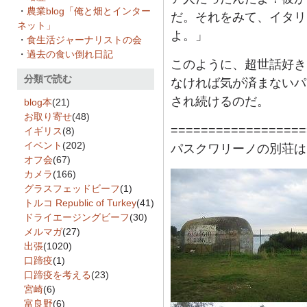
・
農業blog「俺と畑とインター
だ。それをみて、イタリ
ネット」
よ。」
・
食生活ジャーナリストの会
・
過去の食い倒れ日記
このように、超世話好き
分類で読む
なければ気が済まないパ
され続けるのだ。
blog本
(21)
お取り寄せ
(48)
==================
イギリス
(8)
イベント
(202)
パスクワリーノの別荘は
オフ会
(67)
カメラ
(166)
グラスフェッドビーフ
(1)
トルコ Republic of Turkey
(41)
ドライエージングビーフ
(30)
メルマガ
(27)
出張
(1020)
口蹄疫
(1)
口蹄疫を考える
(23)
宮崎
(6)
富良野
(6)