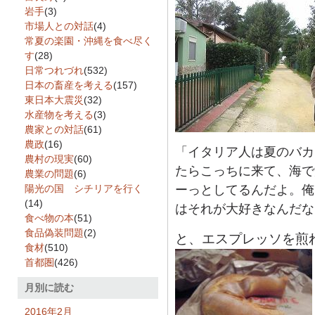
岩手
(3)
市場人との対話
(4)
常夏の楽園・沖縄を食べ尽く
す
(28)
日常つれづれ
(532)
日本の畜産を考える
(157)
東日本大震災
(32)
水産物を考える
(3)
農家との対話
(61)
農政
(16)
「イタリア人は夏のバカ
農村の現実
(60)
たらこっちに来て、海で
農業の問題
(6)
陽光の国 シチリアを行く
ーっとしてるんだよ。俺
(14)
はそれが大好きなんだな
食べ物の本
(51)
食品偽装問題
(2)
と、エスプレッソを煎
食材
(510)
首都圏
(426)
月別に読む
2016年2月