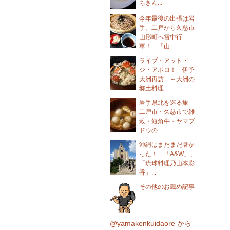
ちきん...
今年最後の出張は岩
手。二戸から久慈市
山形町へ雪中行
軍！ 「山...
ライブ・アット・
ジ・アポロ！ 伊予
大洲再訪 ～大洲の
郷土料理...
岩手県北を巡る旅
二戸市・久慈市で雑
穀・短角牛・ヤマブ
ドウの...
沖縄はまだまだ暑か
った！ 「A&W」、
「琉球料理乃山本彩
香」...
その他のお薦め記事
@yamakenkuidaore から