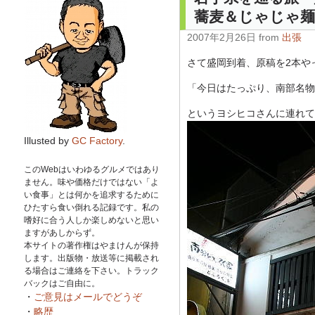
蕎麦＆じゃじゃ
2007年2月26日 from
出張
さて盛岡到着、原稿を2本や
「今日はたっぷり、南部名物
というヨシヒコさんに連れて
Illusted by
GC Factory
.
このWebはいわゆるグルメではあり
ません。味や価格だけではない「よ
い食事」とは何かを追求するために
ひたすら食い倒れる記録です。私の
嗜好に合う人しか楽しめないと思い
ますがあしからず。
本サイトの著作権はやまけんが保持
します。出版物・放送等に掲載され
る場合はご連絡を下さい。トラック
バックはご自由に。
・
ご意見はメールでどうぞ
・
略歴