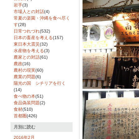
岩手
(3)
市場人との対話
(4)
常夏の楽園・沖縄を食べ尽く
す
(28)
日常つれづれ
(532)
日本の畜産を考える
(157)
東日本大震災
(32)
水産物を考える
(3)
農家との対話
(61)
農政
(16)
農村の現実
(60)
農業の問題
(6)
陽光の国 シチリアを行く
(14)
食べ物の本
(51)
食品偽装問題
(2)
食材
(510)
首都圏
(426)
月別に読む
2016年2月