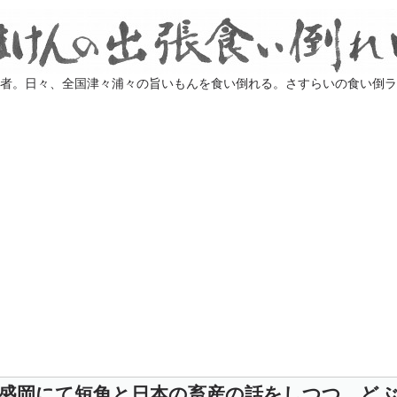
業者。日々、全国津々浦々の旨いもんを食い倒れる。さすらいの食い倒
盛岡にて短角と日本の畜産の話をしつつ、ど