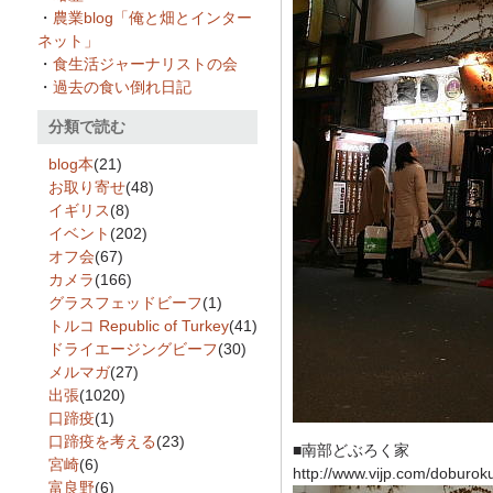
・
農業blog「俺と畑とインター
ネット」
・
食生活ジャーナリストの会
・
過去の食い倒れ日記
分類で読む
blog本
(21)
お取り寄せ
(48)
イギリス
(8)
イベント
(202)
オフ会
(67)
カメラ
(166)
グラスフェッドビーフ
(1)
トルコ Republic of Turkey
(41)
ドライエージングビーフ
(30)
メルマガ
(27)
出張
(1020)
口蹄疫
(1)
口蹄疫を考える
(23)
■南部どぶろく家
宮崎
(6)
http://www.vijp.com/doburok
富良野
(6)