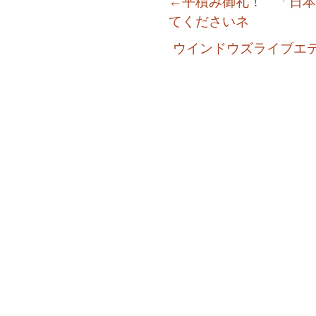
←平積み御礼！ 「日本
てくださいネ
ウインドウズライブエ