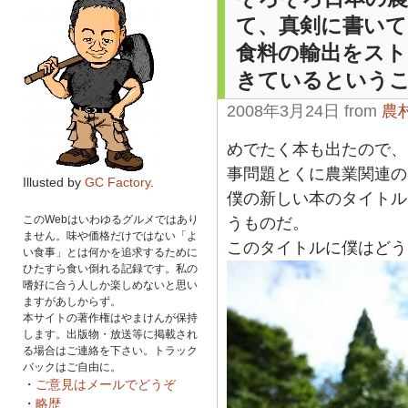
て、真剣に書いて
食料の輸出をス
きているという
2008年3月24日 from
農
めでたく本も出たので、
事問題とくに農業関連の
Illusted by
GC Factory
.
僕の新しい本のタイトル
このWebはいわゆるグルメではあり
うものだ。
ません。味や価格だけではない「よ
このタイトルに僕はどう
い食事」とは何かを追求するために
ひたすら食い倒れる記録です。私の
嗜好に合う人しか楽しめないと思い
ますがあしからず。
本サイトの著作権はやまけんが保持
します。出版物・放送等に掲載され
る場合はご連絡を下さい。トラック
バックはご自由に。
・
ご意見はメールでどうぞ
・
略歴