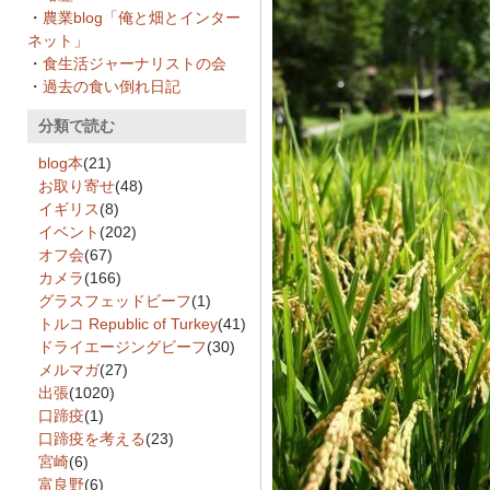
・
農業blog「俺と畑とインター
ネット」
・
食生活ジャーナリストの会
・
過去の食い倒れ日記
分類で読む
blog本
(21)
お取り寄せ
(48)
イギリス
(8)
イベント
(202)
オフ会
(67)
カメラ
(166)
グラスフェッドビーフ
(1)
トルコ Republic of Turkey
(41)
ドライエージングビーフ
(30)
メルマガ
(27)
出張
(1020)
口蹄疫
(1)
口蹄疫を考える
(23)
宮崎
(6)
富良野
(6)