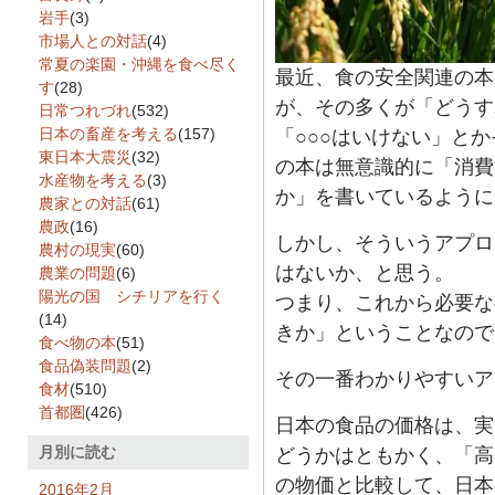
岩手
(3)
市場人との対話
(4)
常夏の楽園・沖縄を食べ尽く
最近、食の安全関連の本
す
(28)
が、その多くが「どうす
日常つれづれ
(532)
日本の畜産を考える
(157)
「○○○はいけない」と
東日本大震災
(32)
の本は無意識的に「消費
水産物を考える
(3)
か」を書いているように
農家との対話
(61)
農政
(16)
しかし、そういうアプロ
農村の現実
(60)
はないか、と思う。
農業の問題
(6)
陽光の国 シチリアを行く
つまり、これから必要な
(14)
きか」ということなので
食べ物の本
(51)
食品偽装問題
(2)
その一番わかりやすいア
食材
(510)
首都圏
(426)
日本の食品の価格は、実
月別に読む
どうかはともかく、「高
の物価と比較して、日本
2016年2月