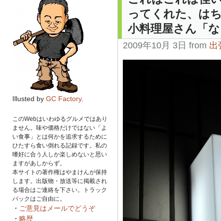
ってくれた、はち
小料理屋さん「な
2009年10月 3日 from
出
Illusted by
GC Factory
.
このWebはいわゆるグルメではあり
ません。味や価格だけではない「よ
い食事」とは何かを追求するために
ひたすら食い倒れる記録です。私の
嗜好に合う人しか楽しめないと思い
ますがあしからず。
本サイトの著作権はやまけんが保持
します。出版物・放送等に掲載され
る場合はご連絡を下さい。トラック
バックはご自由に。
・
ご意見はメールでどうぞ
・
略歴