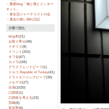
・
農業blog「俺と畑とインター
ネット」
・
食生活ジャーナリストの会
・
過去の食い倒れ日記
分類で読む
blog本
(21)
お取り寄せ
(48)
イギリス
(8)
イベント
(202)
オフ会
(67)
カメラ
(166)
グラスフェッドビーフ
(1)
トルコ Republic of Turkey
(41)
ドライエージングビーフ
(30)
メルマガ
(27)
出張
(1020)
口蹄疫
(1)
口蹄疫を考える
(23)
宮崎
(6)
富良野
(6)