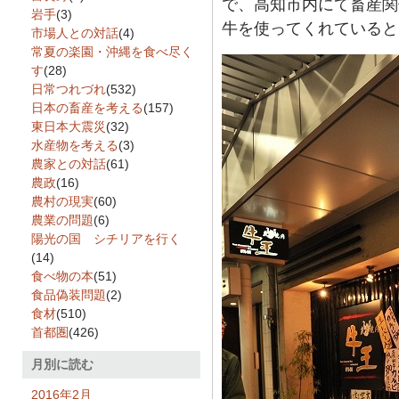
で、高知市内にて畜産関
岩手
(3)
牛を使ってくれていると
市場人との対話
(4)
常夏の楽園・沖縄を食べ尽く
す
(28)
日常つれづれ
(532)
日本の畜産を考える
(157)
東日本大震災
(32)
水産物を考える
(3)
農家との対話
(61)
農政
(16)
農村の現実
(60)
農業の問題
(6)
陽光の国 シチリアを行く
(14)
食べ物の本
(51)
食品偽装問題
(2)
食材
(510)
首都圏
(426)
月別に読む
2016年2月