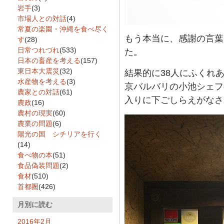
岩手
(3)
市場人との対話
(4)
常夏の楽園・沖縄を食べ尽く
もう本当に、感謝の言葉
す
(28)
日常つれづれ
(533)
た。
日本の畜産を考える
(157)
東日本大震災
(32)
結果的に38人にふくれ
水産物を考える
(3)
京バルバリの小池シェフ
農家との対話
(61)
入りに下ごしらえがなさ
農政
(16)
農村の現実
(60)
農業の問題
(6)
陽光の国 シチリアを行く
(14)
食べ物の本
(51)
食品偽装問題
(2)
食材
(510)
首都圏
(426)
月別に読む
2016年2月