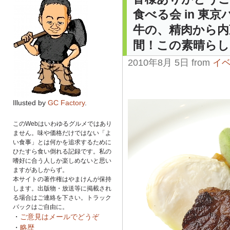
食べる会 in 東
牛の、精肉から内
間！この素晴らし
2010年8月 5日 from
イ
Illusted by
GC Factory
.
このWebはいわゆるグルメではあり
ません。味や価格だけではない「よ
い食事」とは何かを追求するために
ひたすら食い倒れる記録です。私の
嗜好に合う人しか楽しめないと思い
ますがあしからず。
本サイトの著作権はやまけんが保持
します。出版物・放送等に掲載され
る場合はご連絡を下さい。トラック
バックはご自由に。
・
ご意見はメールでどうぞ
・
略歴