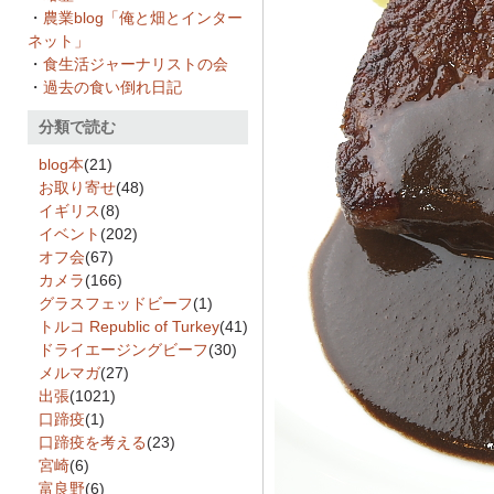
・
農業blog「俺と畑とインター
ネット」
・
食生活ジャーナリストの会
・
過去の食い倒れ日記
分類で読む
blog本
(21)
お取り寄せ
(48)
イギリス
(8)
イベント
(202)
オフ会
(67)
カメラ
(166)
グラスフェッドビーフ
(1)
トルコ Republic of Turkey
(41)
ドライエージングビーフ
(30)
メルマガ
(27)
出張
(1021)
口蹄疫
(1)
口蹄疫を考える
(23)
宮崎
(6)
富良野
(6)