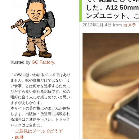
した。A12 5
ンズユニット、
2012年1月 4日 from
カメラ
Illusted by
GC Factory
.
このWebはいわゆるグルメではあり
ません。味や価格だけではない「よ
い食事」とは何かを追求するために
ひたすら食い倒れる記録です。私の
嗜好に合う人しか楽しめないと思い
ますがあしからず。
本サイトの著作権はやまけんが保持
します。出版物・放送等に掲載され
る場合はご連絡を下さい。トラック
バックはご自由に。
・
ご意見はメールでどうぞ
・
略歴