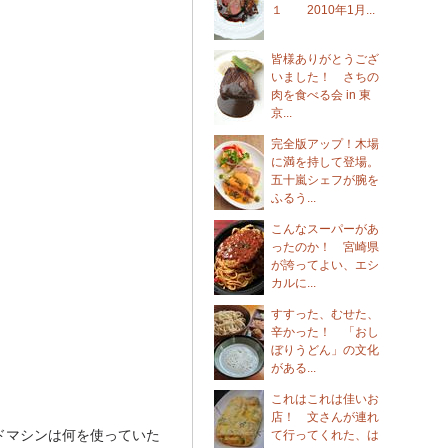
１ 2010年1月...
皆様ありがとうござ
いました！ さちの
肉を食べる会 in 東
京...
完全版アップ！木場
に満を持して登場。
五十嵐シェフが腕を
ふるう...
こんなスーパーがあ
ったのか！ 宮崎県
が誇ってよい、エシ
カルに...
すすった、むせた、
辛かった！ 「おし
ぼりうどん」の文化
がある...
これはこれは佳いお
店！ 文さんが連れ
ドマシンは何を使っていた
て行ってくれた、は