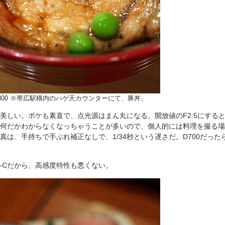
0.3 ISO800 ※帯広駅構内のハゲ天カウンターにて、豚丼。
美しい。ボケも素直で、点光源はまん丸になる。開放値のF2.5にする
何だかわからなくなっちゃうことが多いので、個人的には料理を撮る場合
真は、手持ちで手ぶれ補正なしで、1/34秒という遅さだ。D700だっ
S-Cだから、高感度特性も悪くない。