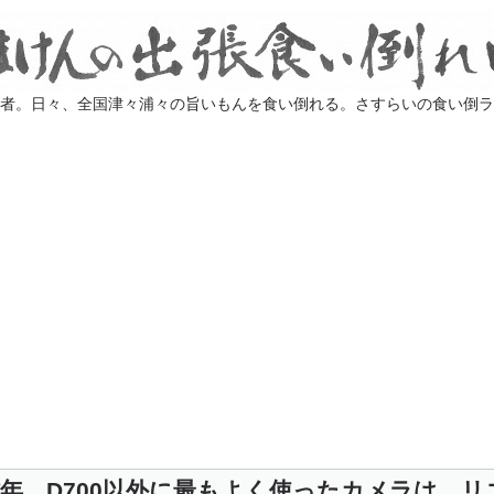
業者。日々、全国津々浦々の旨いもんを食い倒れる。さすらいの食い倒
年、D700以外に最もよく使ったカメラは、リ