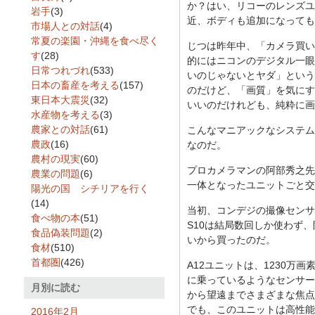
か？はい、リコーのレンズユ
岩手
(3)
近、ボディも追加になっても
市場人との対話
(4)
常夏の楽園・沖縄を食べ尽く
じつは昨年中、「カメラ買い
す
(28)
的にはニコンのデジタル一眼
日常つれづれ
(533)
いのじゃないとヤダ」という
日本の畜産を考える
(157)
のだけど、「画質」を気にす
東日本大震災
(32)
いいのだけれども、純粋に画
水産物を考える
(3)
農家との対話
(61)
こんなマニアックなシステム
農政
(16)
なのだ。
農村の現実
(60)
プロカメラマンの阿部秀之先
農業の問題
(6)
一体となったユニットごと交
陽光の国 シチリアを行く
(14)
当初、コンデジの撮像センサ
食べ物の本
(51)
S10は結局数回しか使わず
食品偽装問題
(2)
いから買ったのだ。
食材
(510)
首都圏
(426)
A12ユニットは、1230万
に乗っているようなセンサー
月別に読む
から望遠までさまざまな焦点
でも、このユニットは高性能
2016年2月