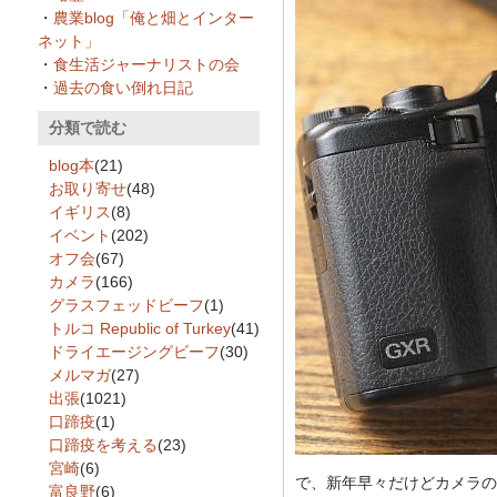
・
農業blog「俺と畑とインター
ネット」
・
食生活ジャーナリストの会
・
過去の食い倒れ日記
分類で読む
blog本
(21)
お取り寄せ
(48)
イギリス
(8)
イベント
(202)
オフ会
(67)
カメラ
(166)
グラスフェッドビーフ
(1)
トルコ Republic of Turkey
(41)
ドライエージングビーフ
(30)
メルマガ
(27)
出張
(1021)
口蹄疫
(1)
口蹄疫を考える
(23)
宮崎
(6)
で、新年早々だけどカメラの
富良野
(6)