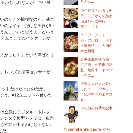
ちきん...
いるかもしれないが、つい最
今年最後の出張は岩
手。二戸から久慈市
いのがこの機種なのだ。基本
山形町へ雪中行
いのはイヤ、だけど画質がい
軍！ 「山...
「うん、いいと思うよ」という
ライブ・アット・
ステムとしてのパッケージが
ジ・アポロ！ 伊予
大洲再訪 ～大洲の
郷土料理...
よかった！」という声ばかり
岩手県北を巡る旅
二戸市・久慈市で雑
穀・短角牛・ヤマブ
く、レンズと撮像センサーが
ドウの...
沖縄はまだまだ暑か
ユニットだけだったのだが、
った！ 「A&W」、
「琉球料理乃山本彩
では、A12ユニットを使いた
香」...
その他のお薦め記事
中身は立派にデジタル一眼レフ
レンズ交換型カメラは、広角
じ性能が出るわけじゃない。
@yamakenkuidaore から
けだ。