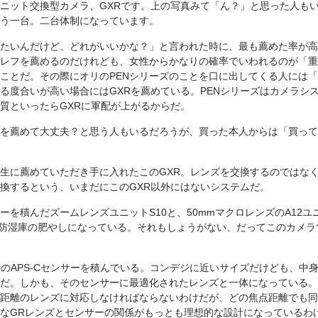
ニット交換型カメラ、GXRです。上の写真みて「ん？」と思った人も
う一台。二台体制になっています。
たいんだけど、どれがいいかな？」と言われた時に、最も薦めた率が高
レフを薦めるのだけれども、女性からかなりの確率でいわれるのが「重
ことだ。その際にオリのPENシリーズのことを口に出してくる人には
る度合いが高い場合にはGXRを薦めている。PENシリーズはカメラシ
質といったらGXRに軍配が上がるからだ。
を薦めて大丈夫？と思う人もいるだろうが、買った本人からは「買って
生に薦めていただき手に入れたこのGXR。レンズを交換するのではな
換するという、いまだにこのGXR以外にはないシステムだ。
ーを積んだズームレンズユニットS10と、50mmマクロレンズのA12
、防湿庫の肥やしになっている。それもしょうがない、だってこのカメラ
画素のAPS-Cセンサーを積んでいる。コンデジに近いサイズだけども、
だ。しかも、そのセンサーに最適化されたレンズと一体になっている。
距離のレンズに対応しなければならないわけだが、どの焦点距離でも同
なGRレンズとセンサーの関係がもっとも理想的な設計になっているわ