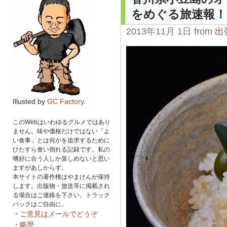
をめぐる旅速報！
2013年11月 1日 from
出
Illusted by
GC Factory
.
このWebはいわゆるグルメではあり
ません。味や価格だけではない「よ
い食事」とは何かを追求するために
ひたすら食い倒れる記録です。私の
嗜好に合う人しか楽しめないと思い
ますがあしからず。
本サイトの著作権はやまけんが保持
します。出版物・放送等に掲載され
る場合はご連絡を下さい。トラック
バックはご自由に。
・
ご意見はメールでどうぞ
・
略歴