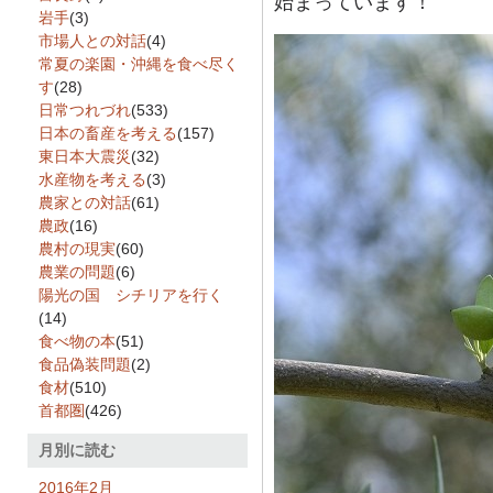
始まっています！
岩手
(3)
市場人との対話
(4)
常夏の楽園・沖縄を食べ尽く
す
(28)
日常つれづれ
(533)
日本の畜産を考える
(157)
東日本大震災
(32)
水産物を考える
(3)
農家との対話
(61)
農政
(16)
農村の現実
(60)
農業の問題
(6)
陽光の国 シチリアを行く
(14)
食べ物の本
(51)
食品偽装問題
(2)
食材
(510)
首都圏
(426)
月別に読む
2016年2月