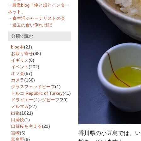
・
農業blog「俺と畑とインター
ネット」
・
食生活ジャーナリストの会
・
過去の食い倒れ日記
分類で読む
blog本
(21)
お取り寄せ
(48)
イギリス
(8)
イベント
(202)
オフ会
(67)
カメラ
(166)
グラスフェッドビーフ
(1)
トルコ Republic of Turkey
(41)
ドライエージングビーフ
(30)
メルマガ
(27)
出張
(1021)
口蹄疫
(1)
口蹄疫を考える
(23)
香川県の小豆島では、い
宮崎
(6)
富良野
(6)