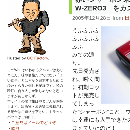
W-ZERO3 を
2005年12月28日 from
日
うふふふふ
ふふふふふ
ふふ
みての通
Illusted by
GC Factory
.
り。
このWebはいわゆるグルメではあり
先日発売さ
ません。味や価格だけではない「よ
れ、瞬く間
い食事」とは何かを追求するために
ひたすら食い倒れる記録です。私の
に初期ロッ
嗜好に合う人しか楽しめないと思い
トが完売し
ますがあしからず。
本サイトの著作権はやまけんが保持
てしまっ
します。出版物・放送等に掲載され
た”シャーポン”こと、ウ
る場合はご連絡を下さい。トラック
バックはご自由に。
は幸運にも入手できた
・
ご意見はメールでどうぞ
まえていたのだ！
・
略歴