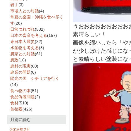
岩手
(3)
市場人との対話
(4)
常夏の楽園・沖縄を食べ尽く
す
(28)
うおおおおおおおおお
日常つれづれ
(532)
素晴らしい！
日本の畜産を考える
(157)
東日本大震災
(32)
画像を縮小したら「や
水産物を考える
(3)
が少しぼけた感じにな
農家との対話
(61)
と素晴らしい塗装にな
農政
(16)
農村の現実
(60)
農業の問題
(6)
陽光の国 シチリアを行く
(14)
食べ物の本
(51)
食品偽装問題
(2)
食材
(510)
首都圏
(426)
月別に読む
2016年2月