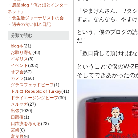
・
農業blog「俺と畑とインター
「やまけんさん、ワタシ
ネット」
・
食生活ジャーナリストの会
すよ。なんなら、やまけ
・
過去の食い倒れ日記
という、僕のブログの読
分類で読む
だ！
blog本
(21)
お取り寄せ
(48)
「数日貸して頂ければな
イギリス
(8)
イベント
(202)
ということで僕のW-Z
オフ会
(67)
そしてできあがったの
カメラ
(166)
グラスフェッドビーフ
(1)
トルコ Republic of Turkey
(41)
ドライエージングビーフ
(30)
メルマガ
(27)
出張
(1020)
口蹄疫
(1)
口蹄疫を考える
(23)
宮崎
(6)
富良野
(6)