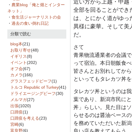
近い方から上越・中越
・
農業blog「俺と畑とインター
全部を回ることができ
ネット」
・
食生活ジャーナリストの会
は、とにかく道がゆっ
・
過去の食い倒れ日記
異様に豪華。そして美
分類で読む
だ。
blog本
(21)
さて
お取り寄せ
(48)
青果物流通業者の会議で
イギリス
(8)
イベント
(202)
って宿泊。本日朝飯食べ
オフ会
(67)
皆さんとお別れしてから
カメラ
(166)
といってもタレカツ丼を
グラスフェッドビーフ
(1)
トルコ Republic of Turkey
(41)
タレカツ丼というのは我
ドライエージングビーフ
(30)
葉であり、新潟市民にと
メルマガ
(27)
出張
(1020)
丼」らしい。見た目はソ
口蹄疫
(1)
らせるのは醤油ベースの
口蹄疫を考える
(23)
を務めていただいた新潟
宮崎
(6)
富良野
(6)
良い店を教えてもらう。