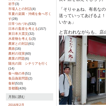
岩手
(3)
市場人との対話
(4)
「そりゃぁね、有名なの
常夏の楽園・沖縄を食べ尽く
送っていってあげるよ！
す
(28)
いかぁ」
日常つれづれ
(532)
日本の畜産を考える
(157)
と言われながらも、店
東日本大震災
(32)
水産物を考える
(3)
農家との対話
(61)
農政
(16)
農村の現実
(60)
農業の問題
(6)
陽光の国 シチリアを行く
(14)
食べ物の本
(51)
食品偽装問題
(2)
食材
(510)
首都圏
(426)
月別に読む
2016年2月