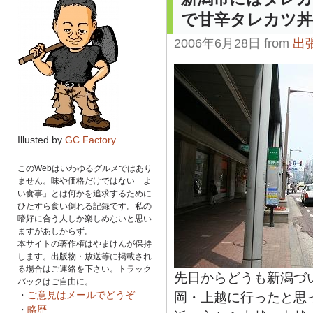
で甘辛タレカツ丼
2006年6月28日 from
出
Illusted by
GC Factory
.
このWebはいわゆるグルメではあり
ません。味や価格だけではない「よ
い食事」とは何かを追求するために
ひたすら食い倒れる記録です。私の
嗜好に合う人しか楽しめないと思い
ますがあしからず。
本サイトの著作権はやまけんが保持
します。出版物・放送等に掲載され
る場合はご連絡を下さい。トラック
先日からどうも新潟づ
バックはご自由に。
・
ご意見はメールでどうぞ
岡・上越に行ったと思
・
略歴