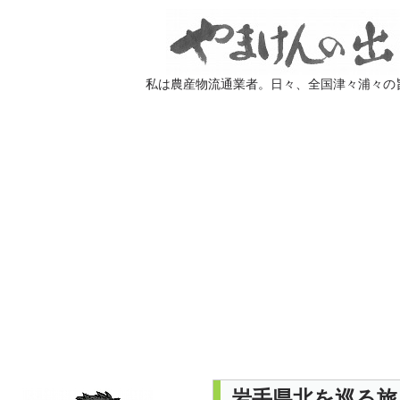
私は農産物流通業者。日々、全国津々浦々の
岩手県北を巡る旅