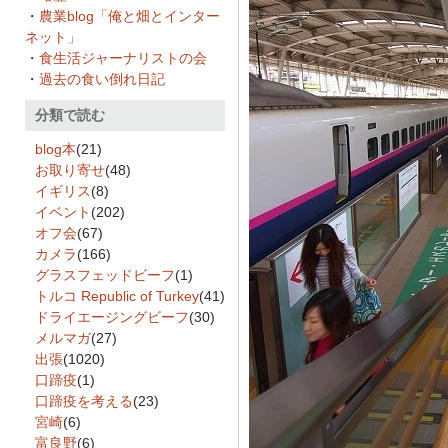
・
農業blog「俺と畑とインター
ネット」
・
食生活ジャーナリストの会
・
過去の食い倒れ日記
分類で読む
blog本
(21)
お取り寄せ
(48)
イギリス
(8)
イベント
(202)
オフ会
(67)
カメラ
(166)
グラスフェッドビーフ
(1)
トルコ Republic of Turkey
(41)
ドライエージングビーフ
(30)
メルマガ
(27)
出張
(1020)
口蹄疫
(1)
口蹄疫を考える
(23)
宮崎
(6)
富良野
(6)