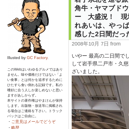
角牛・ヤマブドウ
ー 大盛況！ 現
れあいは、やっ
感した2日間だっ
2008年10月 7日 from
いやー 最高の二日間で
Illusted by
GC Factory
.
して岩手県二戸市・久慈
このWebはいわゆるグルメではあり
ざいました。
ません。味や価格だけではない「よ
い食事」とは何かを追求するために
ひたすら食い倒れる記録です。私の
嗜好に合う人しか楽しめないと思い
ますがあしからず。
本サイトの著作権はやまけんが保持
します。出版物・放送等に掲載され
る場合はご連絡を下さい。トラック
バックはご自由に。
・
ご意見はメールでどうぞ
・
略歴