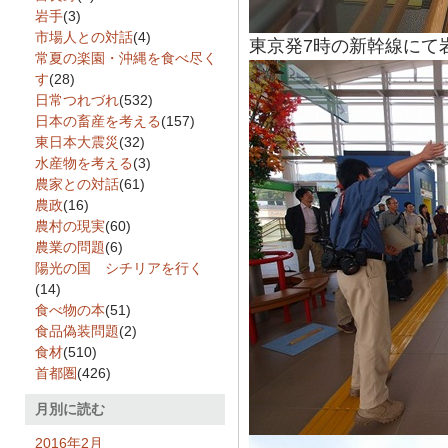
岩手
(3)
市場人との対話
(4)
東京発7時の新幹線にて
常夏の楽園・沖縄を食べ尽く
す
(28)
日常つれづれ
(532)
日本の畜産を考える
(157)
東日本大震災
(32)
水産物を考える
(3)
農家との対話
(61)
農政
(16)
農村の現実
(60)
農業の問題
(6)
陽光の国 シチリアを行く
(14)
食べ物の本
(51)
食品偽装問題
(2)
食材
(510)
首都圏
(426)
月別に読む
2016年2月